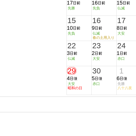
17
16
15
先勝
先負
仏滅
15
16
17
10
9
8
先負
仏滅
大安
春の土用入り
22
23
24
3
2
1
仏滅
大安
赤口
29
30
1
4
5
6
大安
赤口
先勝
昭和の日
八十八夜