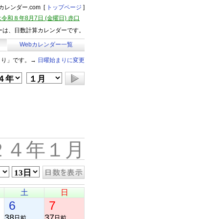
レンダー.com [
トップページ
]
令和８年8月7日 (金曜日) 赤口
ーは、日数計算カレンダーです。
Webカレンダー一覧
まり」です。→
日曜始まりに変更
２４年１月
土
日
6
7
38
37