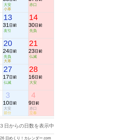
大安
赤口
小寒
13
14
31
30
友引
先負
20
21
24
23
先負
仏滅
大寒
27
28
17
16
仏滅
大安
3
4
10
9
大安
赤口
節分
立春
３日からの日数を表示中
-2026 日めくり！カレンダー.com