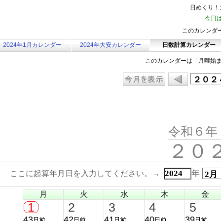
日めくり！カ
今日は
このカレンダ
2024年1月カレンダー
2024年大安カレンダー
日数計算カレンダー
このカレンダーは「月曜始
令和６年
２０
年
ここに起算年月日を入力してください。→
月
火
水
木
金
1
2
3
4
5
43
42
41
40
39