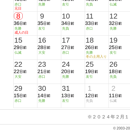
赤口
先勝
友引
先負
仏滅
元日
8
9
10
11
12
36
35
34
33
32
先勝
友引
先負
赤口
先勝
成人の日
15
16
17
18
19
29
28
27
26
25
仏滅
大安
赤口
先勝
友引
冬の土用入り
22
23
24
25
26
22
21
20
19
18
大安
赤口
先勝
友引
先負
29
30
31
1
2
15
14
13
12
11
赤口
先勝
友引
先負
仏滅
※２０２４年２月１
© 2003