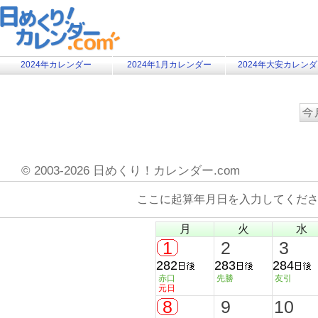
2024年カレンダー
2024年1月カレンダー
2024年大安カレン
©
2003-2026 日めくり！カレンダー.com
ここに起算年月日を入力してくだ
月
火
水
1
2
3
282
283
284
赤口
先勝
友引
元日
8
9
10