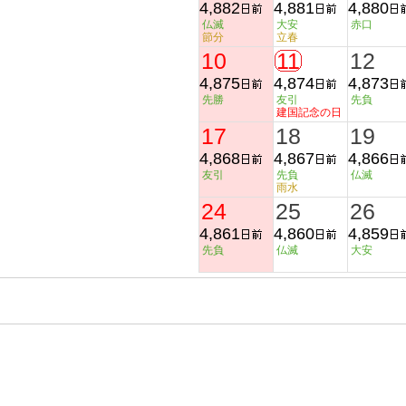
4,882
4,881
4,880
仏滅
大安
赤口
節分
立春
10
11
12
4,875
4,874
4,873
先勝
友引
先負
建国記念の日
17
18
19
4,868
4,867
4,866
友引
先負
仏滅
雨水
24
25
26
4,861
4,860
4,859
先負
仏滅
大安