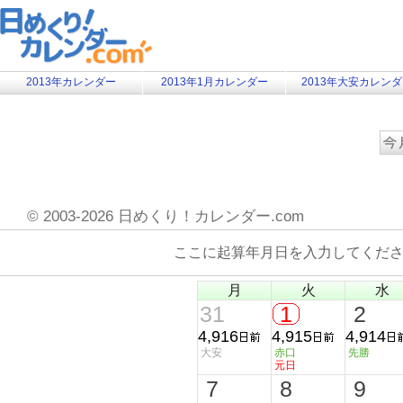
2013年カレンダー
2013年1月カレンダー
2013年大安カレン
©
2003-2026 日めくり！カレンダー.com
ここに起算年月日を入力してくだ
月
火
水
31
1
2
4,916
4,915
4,914
大安
赤口
先勝
元日
7
8
9