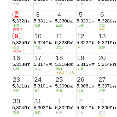
先勝
友引
先負
仏滅
大安
2
3
4
5
6
5,332
5,331
5,330
5,329
5,328
友引
先負
仏滅
大安
赤口
振替休日
小寒
9
10
11
12
13
5,325
5,324
5,323
5,322
5,321
先負
仏滅
大安
赤口
先勝
成人の日
16
17
18
19
20
5,318
5,317
5,316
5,315
5,314
仏滅
大安
赤口
先勝
友引
冬の土用入り
23
24
25
26
27
5,311
5,310
5,309
5,308
5,307
先勝
友引
先負
仏滅
大安
30
31
1
2
3
5,304
5,303
5,302
5,301
5,300
友引
先負
仏滅
大安
赤口
節分