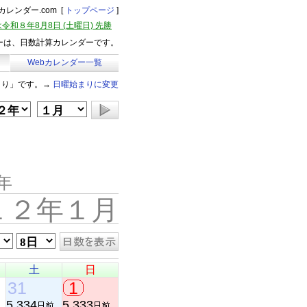
レンダー.com [
トップページ
]
令和８年8月8日 (土曜日) 先勝
ーは、日数計算カレンダーです。
Webカレンダー一覧
まり」です。→
日曜始まりに変更
年
１２年１月
土
日
31
1
5,334
5,333