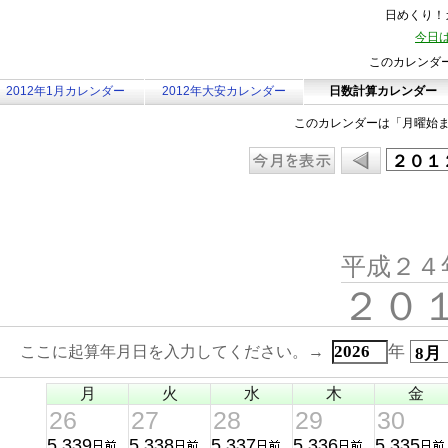
日めくり！カ
今日は
このカレンダ
2012年1月カレンダー
2012年大安カレンダー
日数計算カレンダー
このカレンダーは「月曜始
平成２４
２０
年
ここに起算年月日を入力してください。→
月
火
水
木
金
26
27
28
29
30
5,339
5,338
5,337
5,336
5,335