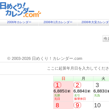
2006年カレンダー
2006年1月カレンダー
2006年大安カレン
©
2003-2026 日めくり！カレンダー.com
ここに起算年月日を入力してくだ
日
月
火
1
2
3
6,885
6,884
6,883
先勝
友引
先負
元日
振替休日
8
9
10